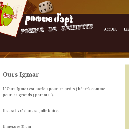
ACCUEIL
LE
Ours Igmar
L’ Ours Igmar est parfait pour les petits ( bébés), comme
pour les grands ( parents !),
Il sera livré dans sa jolie boîte,
Il mesure 31 cm