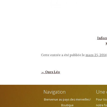
Infor
Cette entrée a été publiée le
mars 25, 2014
Navigation des articles
←
Ours Léo
Navigation
Une 
Bienvenue au pays des merveilles !
Pour to
Boutique
notre fo