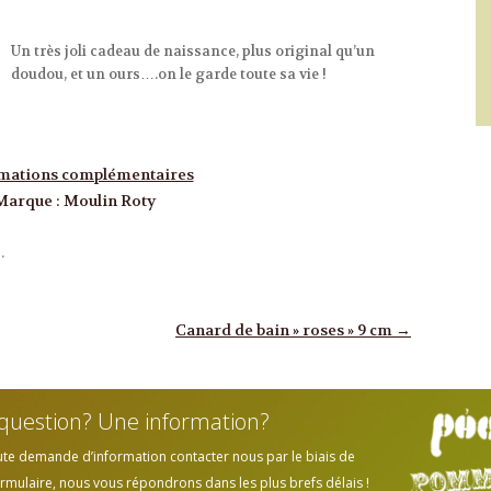
Un très joli cadeau de naissance, plus original qu’un
doudou, et un ours….on le garde toute sa vie !
mations complémentaires
Marque
:
Moulin Roty
.
Canard de bain » roses » 9 cm
→
question? Une information?
ute demande d’information contacter nous par le biais de
rmulaire, nous vous répondrons dans les plus brefs délais !