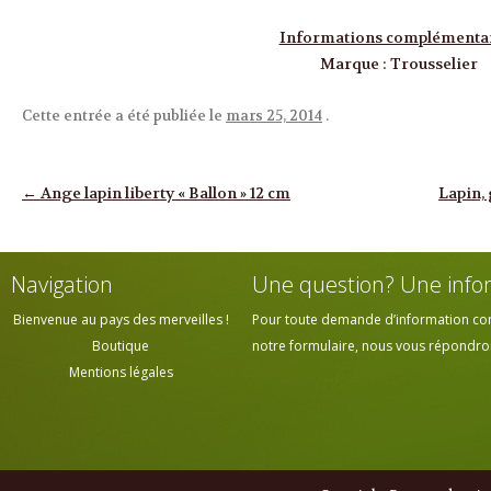
Informations complémenta
Marque
:
Trousselier
Cette entrée a été publiée le
mars 25, 2014
.
Navigation des articles
←
Ange lapin liberty « Ballon » 12 cm
Lapin,
Navigation
Une question? Une info
Bienvenue au pays des merveilles !
Pour toute demande d’information cont
Boutique
notre formulaire, nous vous répondrons
Mentions légales