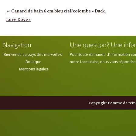
Navigation des articles
←
Canard de bain 6 cm bleu ciel/colombe « Duck
Love Dove »
Navigation
Une question? Une info
Bienvenue au pays des merveilles !
Pour toute demande d’information cont
Boutique
notre formulaire, nous vous répondrons
Mentions légales
Copyright Pomme de reine