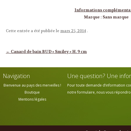
Informations complémenta
Marque
:
Sans marque
Cette entrée a été publiée le
mars 25, 2014
.
Navigation des articles
←
Canard de bain BUD » Smiley » H. 9 cm
Navigation
Une question? Une info
Bienvenue au pays des merveilles !
Pour toute demande d’information cont
Boutique
notre formulaire, nous vous répondrons
Mentions légales